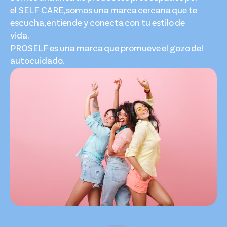
el SELF CARE, somos una marca cercana que te
escucha, entiende y conecta con tu estilo de
vida.
PROSELF es una marca que promueve el gozo del
autocuidado.