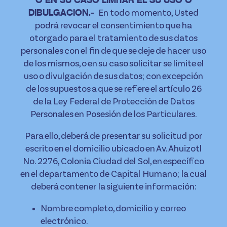
O EN SU CASO LIMITAR EL SU USO O
En todo momento, Usted
DIBULGACION.-
podrá revocar el consentimiento que ha
otorgado para el tratamiento de sus datos
personales con el fin de que se deje de hacer uso
de los mismos, o en su caso solicitar se limite el
uso o divulgación de sus datos; con excepción
de los supuestos a que se refiere el artículo 26
de la Ley Federal de Protección de Datos
Personales en Posesión de los Particulares.
Para ello, deberá de presentar su solicitud por
escrito en el domicilio ubicado en Av. Ahuizotl
No. 2276, Colonia Ciudad del Sol, en específico
en el departamento de Capital Humano; la cual
deberá contener la siguiente información:
Nombre completo, domicilio y correo
electrónico.