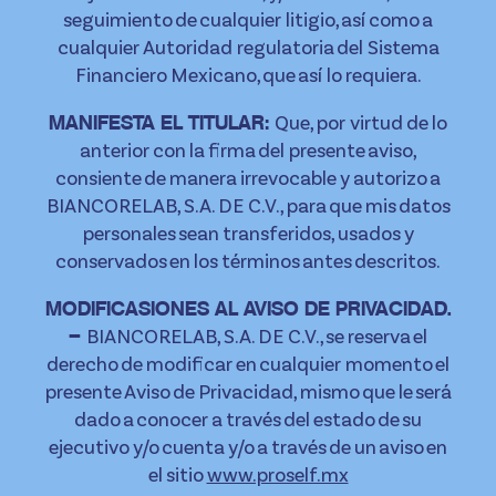
seguimiento de cualquier litigio, así como a
cualquier Autoridad regulatoria del Sistema
Financiero Mexicano, que así lo requiera.
Que, por virtud de lo
MANIFESTA EL TITULAR:
anterior con la firma del presente aviso,
consiente de manera irrevocable y autorizo a
BIANCORELAB, S.A. DE C.V., para que mis datos
personales sean transferidos, usados y
conservados en los términos antes descritos.
MODIFICASIONES AL AVISO DE PRIVACIDAD.
BIANCORELAB, S.A. DE C.V., se reserva el
–
derecho de modificar en cualquier momento el
presente Aviso de Privacidad, mismo que le será
dado a conocer a través del estado de su
ejecutivo y/o cuenta y/o a través de un aviso en
el sitio
www.proself.mx