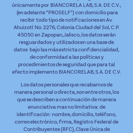
únicamente por BIANCORELA LAB, S.A. DE C.V.,
(en adelante “PROSELF”) con domicilio para
recibir todo tipo de notificaciones en Av.
Ahuizotl No. 2276, Colonia Ciudad del Sol, C.P.
45050 en Zapopan, Jalisco, los datos serán
resguardados y utilizados en una base de
datos bajo las más estricta confidencialidad,
de conformidad a las políticas y
procedimientos de seguridad que para tal
efecto implemento BIANCORELAB, S.A. DE C.V.
Los datos personales que recabamos de
manera personal o directa, son entre otros, los
que se describen a continuación de manera
enunciativa mas no limitativa: de
identificación: nombre, domicilio, teléfono,
correo electrónico, firma, Registro Federal de
Contribuyentes (RFC), Clave Única de