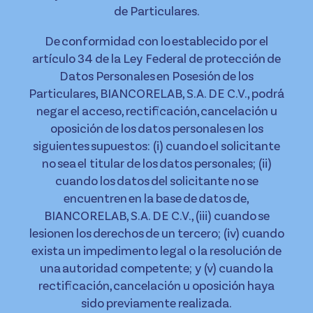
de Particulares.
De conformidad con lo establecido por el
artículo 34 de la Ley Federal de protección de
Datos Personales en Posesión de los
Particulares, BIANCORELAB, S.A. DE C.V., podrá
negar el acceso, rectificación, cancelación u
oposición de los datos personales en los
siguientes supuestos: (i) cuando el solicitante
no sea el titular de los datos personales; (ii)
cuando los datos del solicitante no se
encuentren en la base de datos de,
BIANCORELAB, S.A. DE C.V., (iii) cuando se
lesionen los derechos de un tercero; (iv) cuando
exista un impedimento legal o la resolución de
una autoridad competente; y (v) cuando la
rectificación, cancelación u oposición haya
sido previamente realizada.