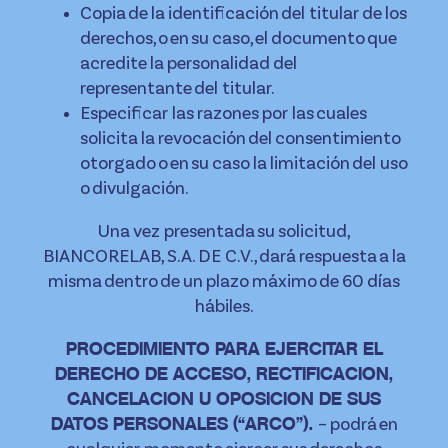
Copia de la identificación del titular de los
derechos, o en su caso, el documento que
acredite la personalidad del
representante del titular.
Especificar las razones por las cuales
solicita la revocación del consentimiento
otorgado o en su caso la limitación del uso
o divulgación.
Una vez presentada su solicitud,
BIANCORELAB, S.A. DE C.V., dará respuesta a la
misma dentro de un plazo máximo de 60 días
hábiles.
PROCEDIMIENTO PARA EJERCITAR EL
DERECHO DE ACCESO, RECTIFICACION,
CANCELACION U OPOSICION DE SUS
– podrá en
DATOS PERSONALES (“ARCO”).