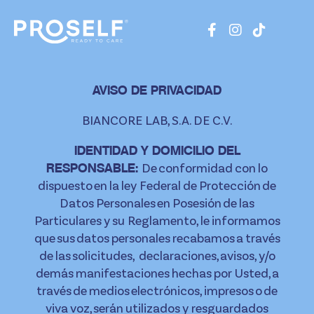
AVISO DE PRIVACIDAD
BIANCORE LAB, S.A. DE C.V.
IDENTIDAD Y DOMICILIO DEL
De conformidad con lo
RESPONSABLE:
dispuesto en la ley Federal de Protección de
Datos Personales en Posesión de las
Particulares y su Reglamento, le informamos
que sus datos personales recabamos a través
de las solicitudes, declaraciones, avisos, y/o
demás manifestaciones hechas por Usted, a
través de medios electrónicos, impresos o de
viva voz, serán utilizados y resguardados